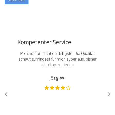
tes
Kompetenter Service
Dau
Preis ist fair, nicht der billigste. Die Qualität
Also 
schaut zumindest für mich super aus, bisher
bes
r
also top zufrieden
ungla
en bei
Detai
 sieht
Jörg W.
nke!